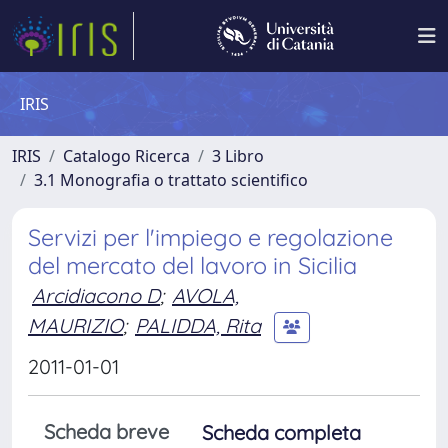
IRIS
IRIS
Catalogo Ricerca
3 Libro
3.1 Monografia o trattato scientifico
Servizi per l'impiego e regolazione
del mercato del lavoro in Sicilia
Arcidiacono D
;
AVOLA,
MAURIZIO
;
PALIDDA, Rita
2011-01-01
Scheda breve
Scheda completa