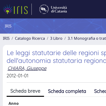
IRIS
IRIS
Catalogo Ricerca
3 Libro
3.1 Monografia o trat
Le leggi statutarie delle regioni s
dell'autonomia statutaria region
CHIARA, Giuseppe
2012-01-01
Scheda breve
Scheda completa
Sche
Anno