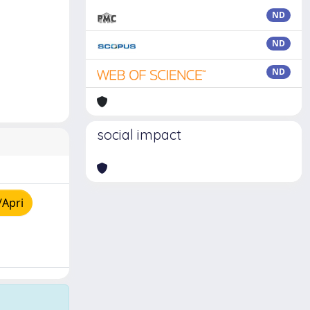
ND
ND
ND
social impact
/Apri