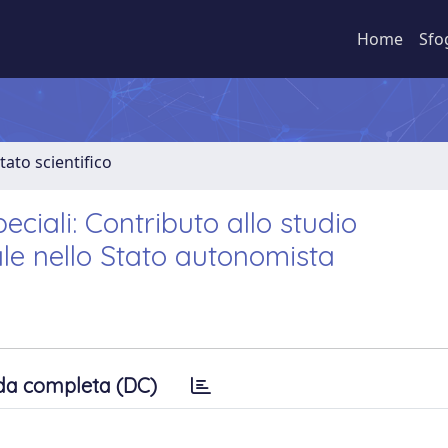
Home
Sfo
tato scientifico
peciali: Contributo allo studio
ale nello Stato autonomista
da completa (DC)