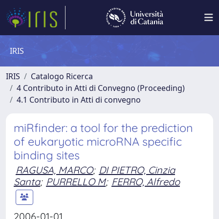
IRIS
IRIS
Catalogo Ricerca
4 Contributo in Atti di Convegno (Proceeding)
4.1 Contributo in Atti di convegno
miRfinder: a tool for the prediction
of eukaryotic microRNA specific
binding sites
RAGUSA, MARCO
;
DI PIETRO, Cinzia
Santa
;
PURRELLO M
;
FERRO, Alfredo
2006-01-01