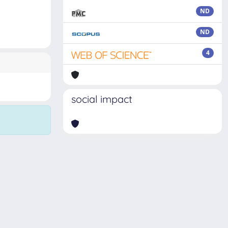
ND
ND
4
social impact