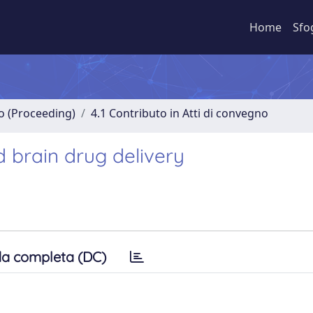
Home
Sfo
no (Proceeding)
4.1 Contributo in Atti di convegno
d brain drug delivery
a completa (DC)