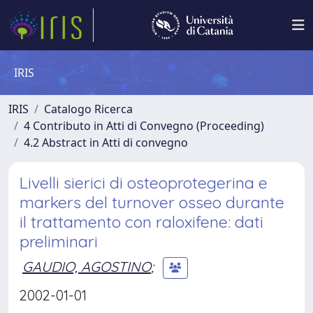
IRIS
IRIS
Catalogo Ricerca
4 Contributo in Atti di Convegno (Proceeding)
4.2 Abstract in Atti di convegno
Livelli sierici di osteoprotegerina e
markers del turnover osseo durante
il trattamento con raloxifene: dati
preliminari
GAUDIO, AGOSTINO
;
2002-01-01