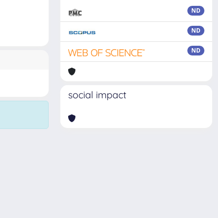
ND
ND
ND
social impact