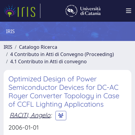
IRIS
IRIS
Catalogo Ricerca
4 Contributo in Atti di Convegno (Proceeding)
4.1 Contributo in Atti di convegno
Optimized Design of Power
Semiconductor Devices for DC-AC
Royer Converter Topology in Case
of CCFL Lighting Applications
RACITI, Angelo
;
2006-01-01