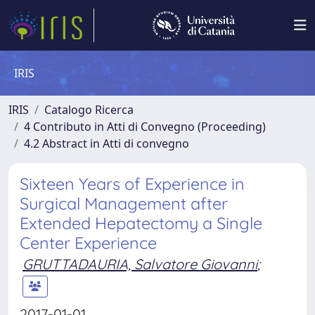
IRIS
IRIS
Catalogo Ricerca
4 Contributo in Atti di Convegno (Proceeding)
4.2 Abstract in Atti di convegno
Sixteen Years of Experience in
Surgical Management after
Extended Hepatectomy a Single
Center Experience
GRUTTADAURIA, Salvatore Giovanni
;
2017-01-01