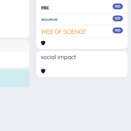
ND
ND
ND
social impact