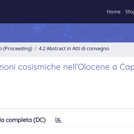
Home
Sfo
no (Proceeding)
4.2 Abstract in Atti di convegno
zioni cosismiche nell’Olocene a Ca
a completa (DC)