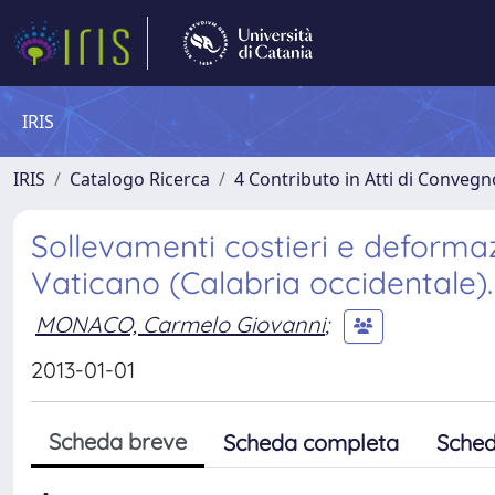
IRIS
IRIS
Catalogo Ricerca
4 Contributo in Atti di Conveg
Sollevamenti costieri e deforma
Vaticano (Calabria occidentale).
MONACO, Carmelo Giovanni
;
2013-01-01
Scheda breve
Scheda completa
Sched