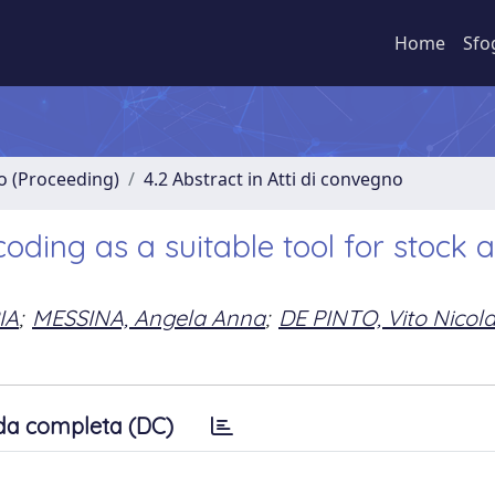
Home
Sfo
no (Proceeding)
4.2 Abstract in Atti di convegno
ding as a suitable tool for stock 
IA
;
MESSINA, Angela Anna
;
DE PINTO, Vito Nicol
da completa (DC)