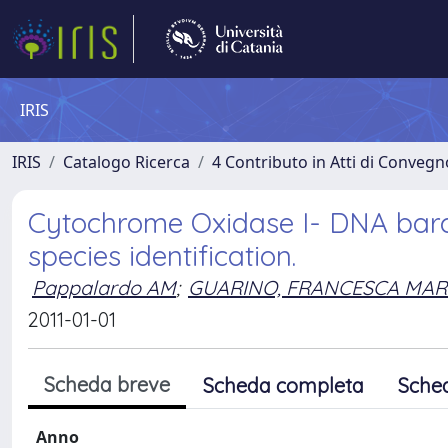
IRIS
IRIS
Catalogo Ricerca
4 Contributo in Atti di Conveg
Cytochrome Oxidase I- DNA barco
species identification.
Pappalardo AM
;
GUARINO, FRANCESCA MAR
2011-01-01
Scheda breve
Scheda completa
Sche
Anno