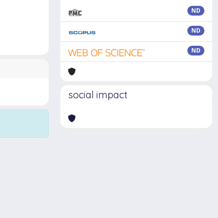
ND
ND
ND
social impact