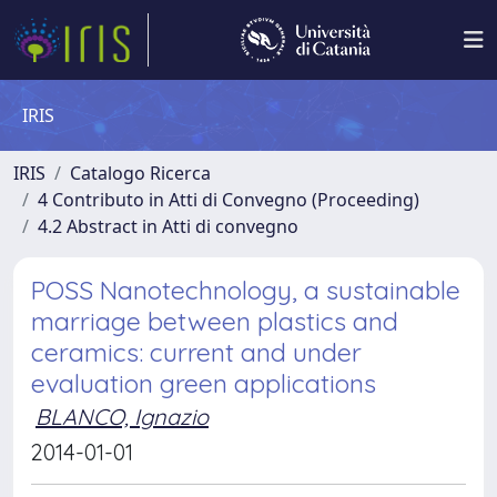
IRIS
IRIS
Catalogo Ricerca
4 Contributo in Atti di Convegno (Proceeding)
4.2 Abstract in Atti di convegno
POSS Nanotechnology, a sustainable
marriage between plastics and
ceramics: current and under
evaluation green applications
BLANCO, Ignazio
2014-01-01