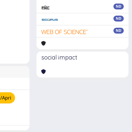
ND
ND
ND
social impact
/Apri