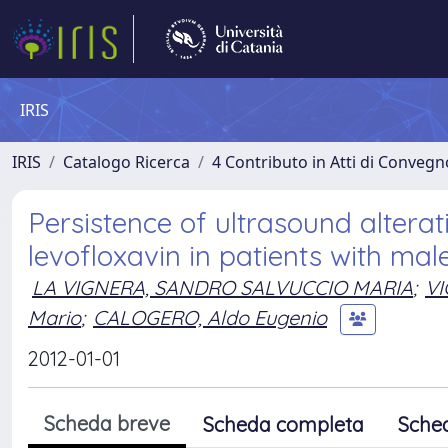
IRIS
IRIS
Catalogo Ricerca
4 Contributo in Atti di Conveg
Persistence of ultrasound alterat
levofloxavin in patients with mal
LA VIGNERA, SANDRO SALVUCCIO MARIA
;
VI
Mario
;
CALOGERO, Aldo Eugenio
2012-01-01
Scheda breve
Scheda completa
Sche