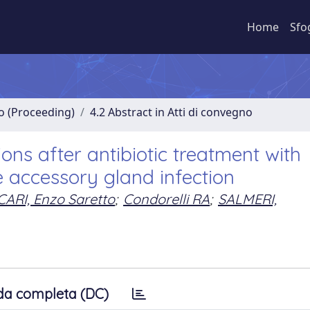
Home
Sfo
no (Proceeding)
4.2 Abstract in Atti di convegno
ions after antibiotic treatment with
e accessory gland infection
CARI, Enzo Saretto
;
Condorelli RA
;
SALMERI,
da completa (DC)