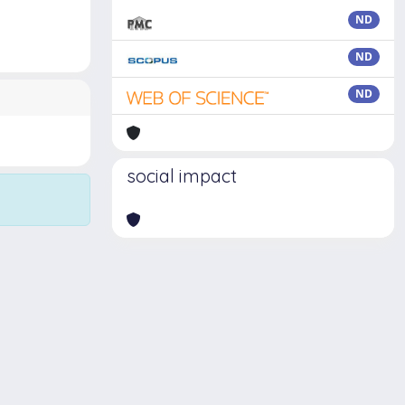
ND
ND
ND
social impact