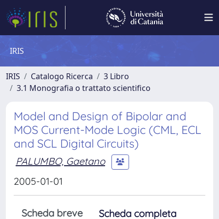
IRIS
IRIS
Catalogo Ricerca
3 Libro
3.1 Monografia o trattato scientifico
Model and Design of Bipolar and
MOS Current-Mode Logic (CML, ECL
and SCL Digital Circuits)
PALUMBO, Gaetano
2005-01-01
Scheda breve
Scheda completa