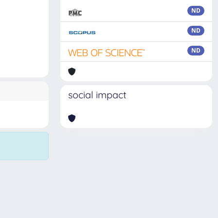
ND
ND
ND
social impact