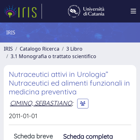
IRIS
IRIS
Catalogo Ricerca
3 Libro
3.1 Monografia o trattato scientifico
Nutraceutici attivi in Urologia”
Nutraceutici ed alimenti funzionali in
medicina preventiva
CIMINO, SEBASTIANO
;
2011-01-01
Scheda breve
Scheda completa