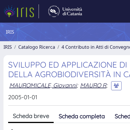
IRIS
IRIS
Catalogo Ricerca
4 Contributo in Atti di Conveg
SVILUPPO ED APPLICAZIONE DI
DELLA AGROBIODIVERSITÀ IN 
MAUROMICALE, Giovanni
;
MAURO R
;
2005-01-01
Scheda breve
Scheda completa
Sched