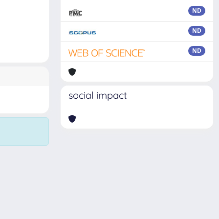
ND
ND
ND
social impact