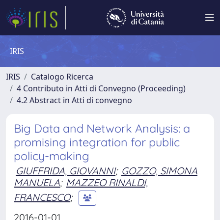
IRIS
IRIS
Catalogo Ricerca
4 Contributo in Atti di Convegno (Proceeding)
4.2 Abstract in Atti di convegno
Big Data and Network Analysis: a
promising integration for public
policy-making
GIUFFRIDA, GIOVANNI
;
GOZZO, SIMONA
MANUELA
;
MAZZEO RINALDI,
FRANCESCO
;
2016-01-01