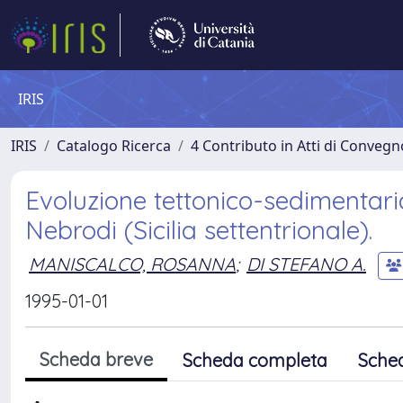
IRIS
IRIS
Catalogo Ricerca
4 Contributo in Atti di Conveg
Evoluzione tettonico-sedimentari
Nebrodi (Sicilia settentrionale).
MANISCALCO, ROSANNA
;
DI STEFANO A.
1995-01-01
Scheda breve
Scheda completa
Sche