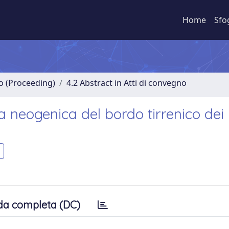
Home
Sfo
no (Proceeding)
4.2 Abstract in Atti di convegno
a neogenica del bordo tirrenico dei
da completa (DC)