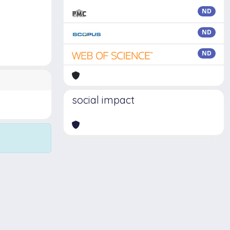
ND
ND
ND
social impact