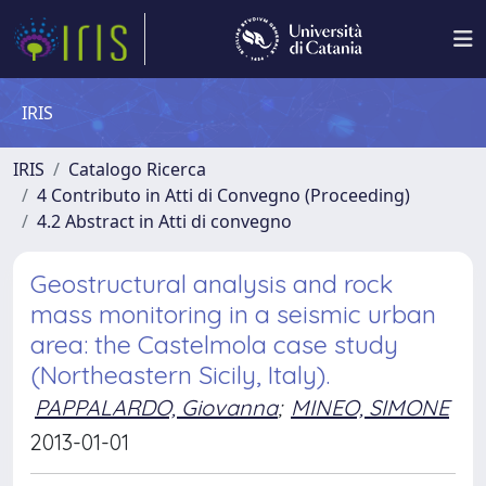
IRIS
IRIS
Catalogo Ricerca
4 Contributo in Atti di Convegno (Proceeding)
4.2 Abstract in Atti di convegno
Geostructural analysis and rock
mass monitoring in a seismic urban
area: the Castelmola case study
(Northeastern Sicily, Italy).
PAPPALARDO, Giovanna
;
MINEO, SIMONE
2013-01-01