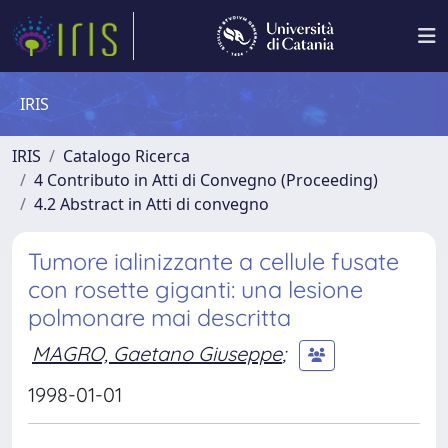
IRIS
IRIS
Catalogo Ricerca
4 Contributo in Atti di Convegno (Proceeding)
4.2 Abstract in Atti di convegno
Tumore ialinizzante a cellule fusate
con rosette giganti: una lesione
polmonare mai descritta
MAGRO, Gaetano Giuseppe
;
1998-01-01