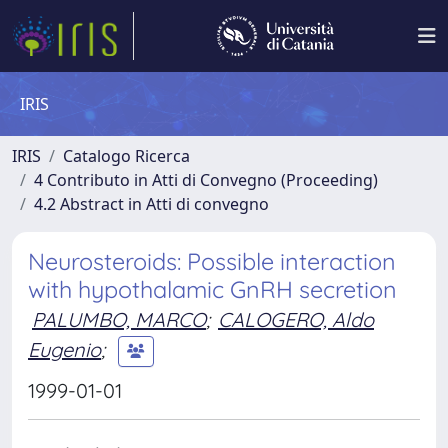
IRIS
IRIS
Catalogo Ricerca
4 Contributo in Atti di Convegno (Proceeding)
4.2 Abstract in Atti di convegno
Neurosteroids: Possible interaction
with hypothalamic GnRH secretion
PALUMBO, MARCO
;
CALOGERO, Aldo
Eugenio
;
1999-01-01