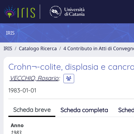
IRIS
IRIS
Catalogo Ricerca
4 Contributo in Atti di Conveg
Crohn¬-colite, displasia e cancro
VECCHIO, Rosario
;
1983-01-01
Scheda breve
Scheda completa
Sched
Anno
1983