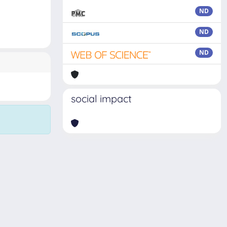
ND
ND
ND
social impact