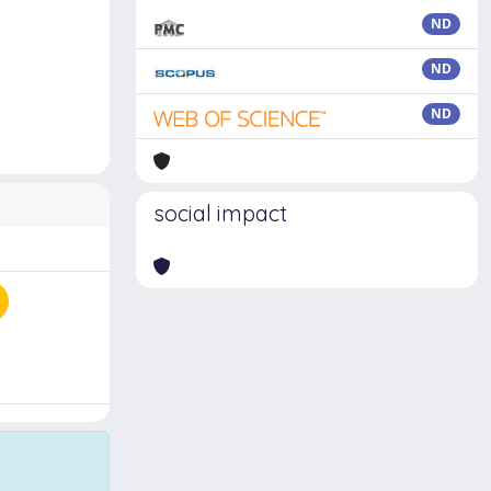
ND
ND
ND
social impact