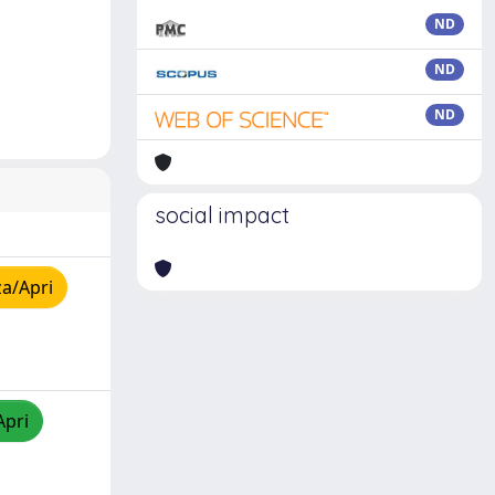
ND
ND
ND
social impact
za/Apri
Apri