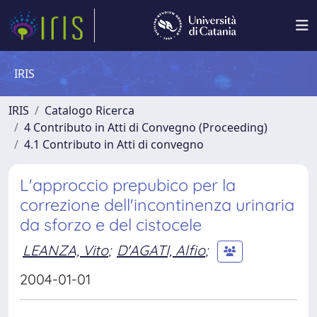
IRIS
IRIS
Catalogo Ricerca
4 Contributo in Atti di Convegno (Proceeding)
4.1 Contributo in Atti di convegno
L'approccio prepubico per la
correzione dell'incontinenza urinaria
da sforzo e del cistocele
LEANZA, Vito
;
D'AGATI, Alfio
;
2004-01-01