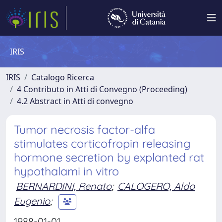
IRIS
IRIS
Catalogo Ricerca
4 Contributo in Atti di Convegno (Proceeding)
4.2 Abstract in Atti di convegno
Tumor necrosis factor-alfa
stimulates corticofropin releasing
hormone secretion by explanted rat
hypothalami in vitro
BERNARDINI, Renato
;
CALOGERO, Aldo
Eugenio
;
1988-01-01