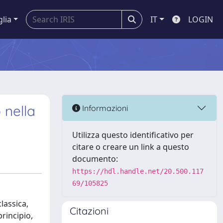
glia
IT
LOGIN
o nella
Informazioni
Utilizza questo identificativo per
citare o creare un link a questo
documento:
https://hdl.handle.net/20.500.117
69/105825
lassica,
Citazioni
principio,