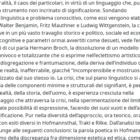
ità, il caos dei particolari, in virtù di un linguaggio che, pu
a strumento non incrinato di significazione. Sondando
 linguistica e problema conoscitivo, come essi vengono elab
Walter Benjamin, Fritz Mauthner e Ludwig Wittgenstein, la cr
 in un più vasto travaglio storico e politico, sociale ed ec
e cognitive e parametri ormai avvertiti come desueti, vede l’
ri di cui parla Hermann Broch, la dissoluzione di un modello
nivoco e totalizzante che si esprime nell’eclettismo artistico
disgregazione e frantumazione, della deriva dell’individuo 
o e realtà, inafferrabile, giacché “incomprensibile e mostruosa
ato dal suo stesso io. La crisi, che sul piano linguistico si
 delle componenti minime e strutturali del signifiant, è p
altà, della storia, dell’uomo, è esperienza cresciuta nella
uaggio che attraversa la crisi, nella sperimentazione del limit
ate possibilità di espressione, facendo dei suoi vuoti e dell’
icazione. Pur nella diversità dell’approccio, ora teorico, or
n esiti diversi in Hofmannsthal, Trakl e Rilke. Dall’analisi te
giunge alle seguenti conclusioni: la parola poetica in Hofman
emo della discrepanza fra dimensione estetica ed etica, com