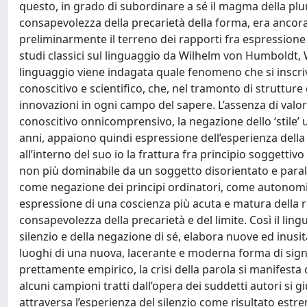
questo, in grado di subordinare a sé il magma della plural
consapevolezza della precarietà della forma, era ancor
preliminarmente il terreno dei rapporti fra espressione
studi classici sul linguaggio da Wilhelm von Humboldt, 
linguaggio viene indagata quale fenomeno che si inscrive
conoscitivo e scientifico, che, nel tramonto di struttur
innovazioni in ogni campo del sapere. L’assenza di valo
conoscitivo onnicomprensivo, la negazione dello ‘stile’ u
anni, appaiono quindi espressione dell’esperienza della 
all’interno del suo io la frattura fra principio soggettiv
non più dominabile da un soggetto disorientato e paralizz
come negazione dei principi ordinatori, come autonomia
espressione di una coscienza più acuta e matura della re
consapevolezza della precarietà e del limite. Così il ling
silenzio e della negazione di sé, elabora nuove ed inusit
luoghi di una nuova, lacerante e moderna forma di signif
prettamente empirico, la crisi della parola si manifesta co
alcuni campioni tratti dall’opera dei suddetti autori si 
attraversa l’esperienza del silenzio come risultato estr