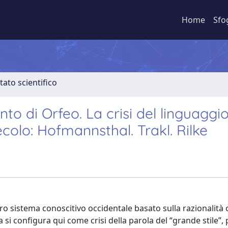
Home
Sfo
tato scientifico
canto di Orfeo. La crisi del linguaggi
secolo: Hofmannsthal. Trakl. Rilke
ero sistema conoscitivo occidentale basato sulla razionalità c
a si configura qui come crisi della parola del “grande stile”, 