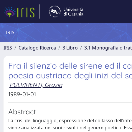
IRIS
IRIS
Catalogo Ricerca
3 Libro
3.1 Monografia o trat
Fra il silenzio delle sirene ed il 
poesia austriaca degli inizi del 
PULVIRENTI, Grazia
1989-01-01
Abstract
La crisi del linguaggio, espressione del collasso dell’int
viene analizzata nei suoi risvolti nel genere poetico. Ess