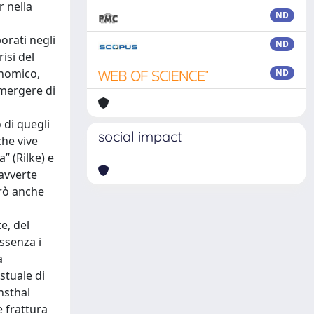
r nella
ND
orati negli
ND
isi del
onomico,
ND
emergere di
 di quegli
social impact
che vive
” (Rilke) e
 avverte
erò anche
e, del
assenza i
a
stuale di
nsthal
e frattura