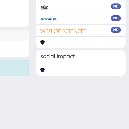
ND
ND
ND
social impact