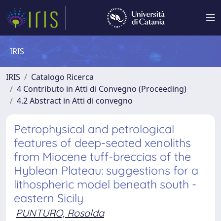
IRIS
IRIS
Catalogo Ricerca
4 Contributo in Atti di Convegno (Proceeding)
4.2 Abstract in Atti di convegno
Petrophysical and petrological
features of deep-seated xenoliths
from Miocene tuff-breccias of the
Hyblean Plateau: suggestions for a
lithospheric model beneath south -
eastern Sicily
PUNTURO, Rosalda