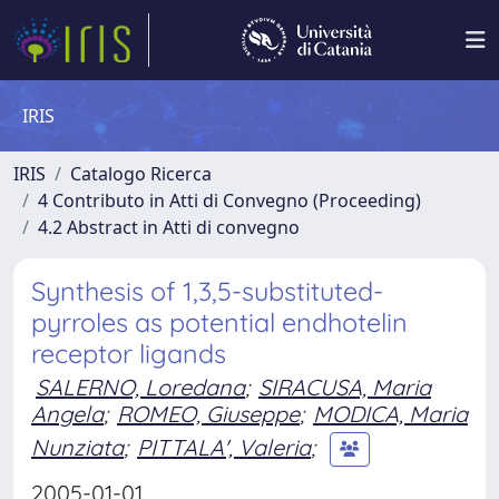
IRIS
IRIS
Catalogo Ricerca
4 Contributo in Atti di Convegno (Proceeding)
4.2 Abstract in Atti di convegno
Synthesis of 1,3,5-substituted-
pyrroles as potential endhotelin
receptor ligands
SALERNO, Loredana
;
SIRACUSA, Maria
Angela
;
ROMEO, Giuseppe
;
MODICA, Maria
Nunziata
;
PITTALA', Valeria
;
2005-01-01