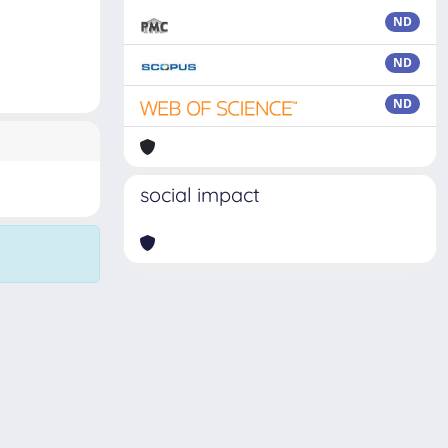
ND
ND
ND
social impact