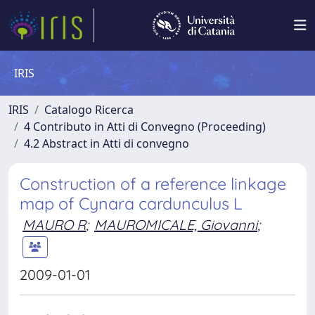
IRIS
IRIS
Catalogo Ricerca
4 Contributo in Atti di Convegno (Proceeding)
4.2 Abstract in Atti di convegno
Construction of a reference linkage
map of Cynara cardunculus L
MAURO R
;
MAUROMICALE, Giovanni
;
2009-01-01