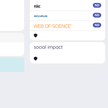
ND
ND
ND
social impact