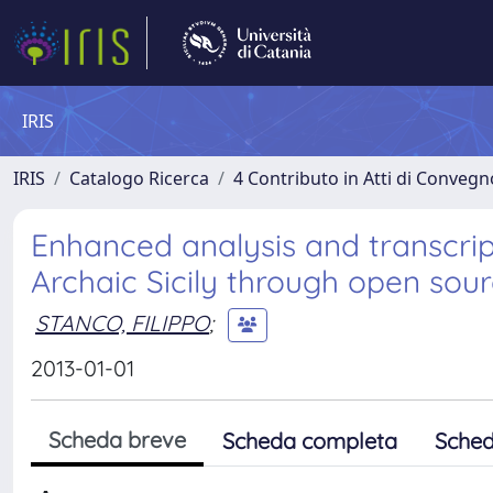
IRIS
IRIS
Catalogo Ricerca
4 Contributo in Atti di Conveg
Enhanced analysis and transcript
Archaic Sicily through open sour
STANCO, FILIPPO
;
2013-01-01
Scheda breve
Scheda completa
Sched