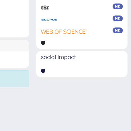
ND
ND
ND
social impact