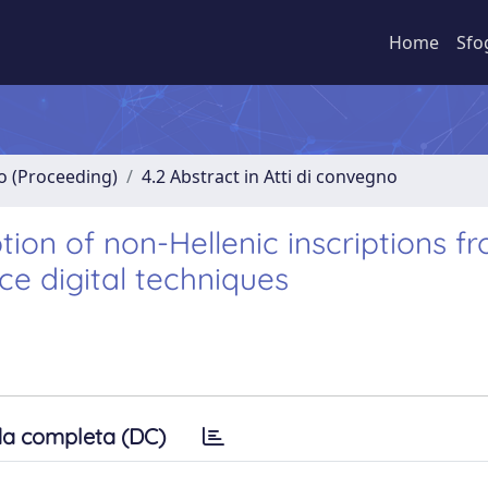
Home
Sfo
no (Proceeding)
4.2 Abstract in Atti di convegno
ion of non-Hellenic inscriptions f
ce digital techniques
a completa (DC)