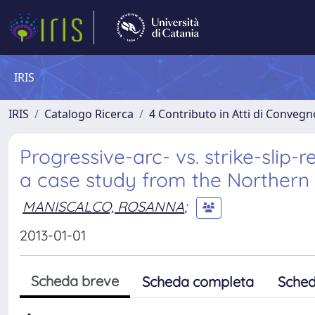
IRIS
IRIS
Catalogo Ricerca
4 Contributo in Atti di Conveg
Progressive-arc- vs. strike-slip-
a case study from the Northern A
MANISCALCO, ROSANNA
;
2013-01-01
Scheda breve
Scheda completa
Sched