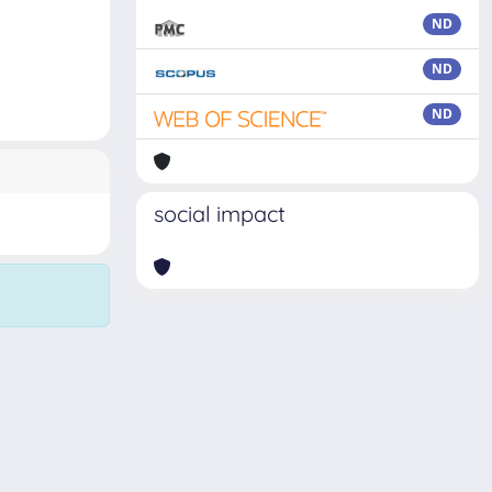
ND
ND
ND
social impact