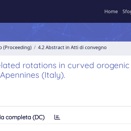
Home
Sfo
no (Proceeding)
4.2 Abstract in Atti di convegno
related rotations in curved orogenic 
pennines (Italy).
a completa (DC)