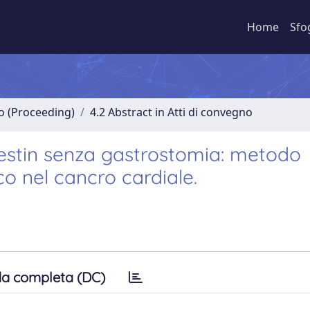
Home
Sfo
no (Proceeding)
4.2 Abstract in Atti di convegno
lestin senza gastrostomia: metodo
o nel cancro cardiale.
a completa (DC)