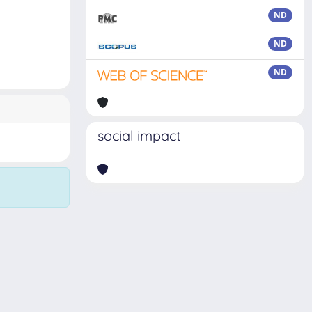
ND
ND
ND
social impact