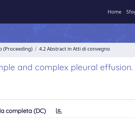
Home
Sfo
no (Proceeding)
4.2 Abstract in Atti di convegno
mple and complex pleural effusion.
a completa (DC)