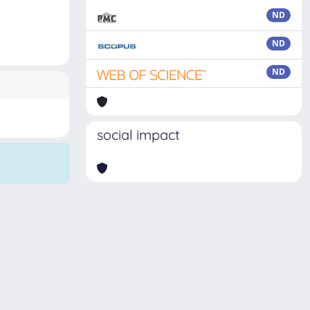
ND
ND
ND
social impact