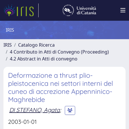
IRIS
IRIS
Catalogo Ricerca
4 Contributo in Atti di Convegno (Proceeding)
4.2 Abstract in Atti di convegno
Deformazione a thrust plio-
pleistocenica nei settori interni del
cuneo di accrezione Appenninico-
Maghrebide
DI STEFANO, Agata
;
2003-01-01