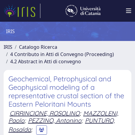
IRIS
IRIS
Catalogo Ricerca
4 Contributo in Atti di Convegno (Proceeding)
4.2 Abstract in Atti di convegno
Geochemical, Petrophysical and
Geophysical modeling of a
representative crustal section of the
Eastern Peloritani Mounts
CIRRINCIONE, ROSOLINO
;
MAZZOLENI,
Paolo
;
PEZZINO, Antonino
;
PUNTURO,
Rosalda
;