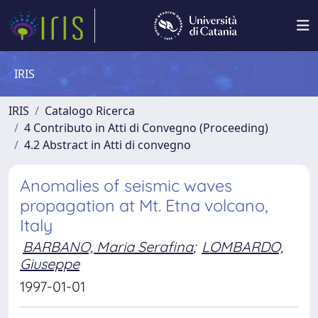
IRIS
IRIS
Catalogo Ricerca
4 Contributo in Atti di Convegno (Proceeding)
4.2 Abstract in Atti di convegno
Anomalies of seismic waves
propagation at Mt. Etna volcano,
Italy
BARBANO, Maria Serafina
;
LOMBARDO,
Giuseppe
1997-01-01