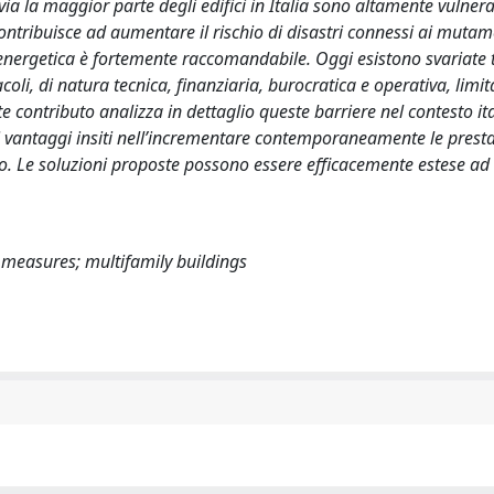
via la maggior parte degli edifici in Italia sono altamente vulnerab
ontribuisce ad aumentare il rischio di disastri connessi ai mutam
ed energetica è fortemente raccomandabile. Oggi esistono svariate
oli, di natura tecnica, finanziaria, burocratica e operativa, limi
te contributo analizza in dettaglio queste barriere nel contesto it
vi vantaggi insiti nell’incrementare contemporaneamente le presta
no. Le soluzioni proposte possono essere efficacemente estese ad 
cy measures; multifamily buildings