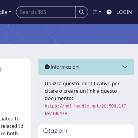
glia
IT
LOGIN
a
Informazioni
Utilizza questo identificativo per
citare o creare un link a questo
documento:
https://hdl.handle.net/20.500.117
69/108479
ciated to
 related to
Citazioni
are both