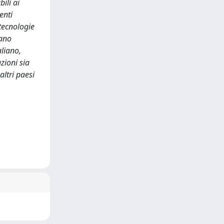
ili ai
enti
 tecnologie
tano
aliano,
zioni sia
altri paesi