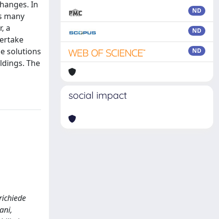
changes. In
ND
ys many
, a
ND
dertake
le solutions
ND
ldings. The
social impact
 richiede
ani,