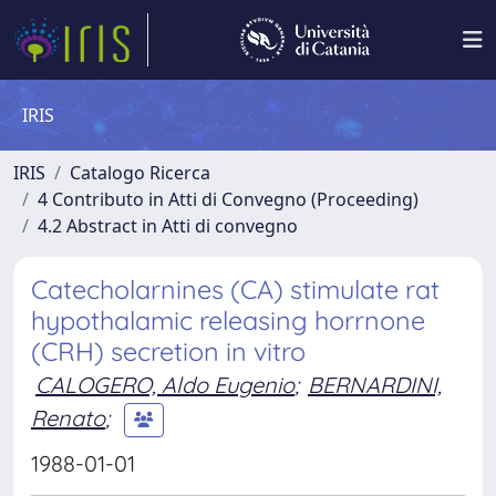
IRIS
IRIS
Catalogo Ricerca
4 Contributo in Atti di Convegno (Proceeding)
4.2 Abstract in Atti di convegno
Catecholarnines (CA) stimulate rat
hypothalamic releasing horrnone
(CRH) secretion in vitro
CALOGERO, Aldo Eugenio
;
BERNARDINI,
Renato
;
1988-01-01