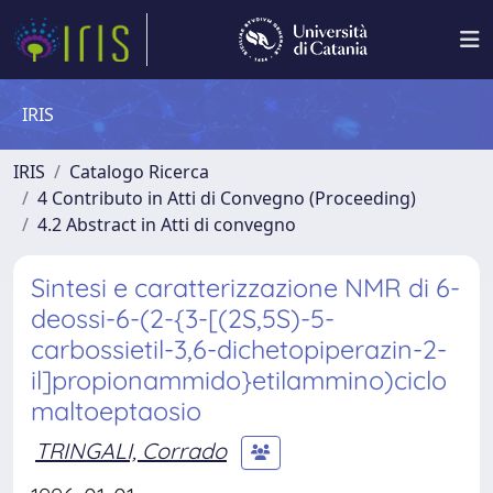
IRIS
IRIS
Catalogo Ricerca
4 Contributo in Atti di Convegno (Proceeding)
4.2 Abstract in Atti di convegno
Sintesi e caratterizzazione NMR di 6-
deossi-6-(2-{3-[(2S,5S)-5-
carbossietil-3,6-dichetopiperazin-2-
il]propionammido}etilammino)ciclo
maltoeptaosio
TRINGALI, Corrado