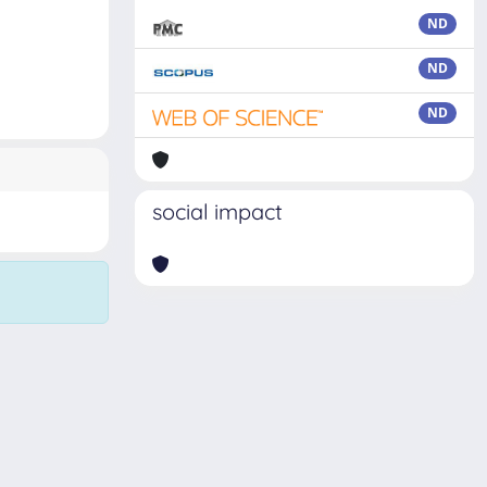
ND
ND
ND
social impact