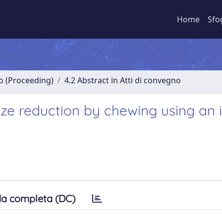
Home
Sfo
no (Proceeding)
4.2 Abstract in Atti di convegno
size reduction by chewing using an
a completa (DC)