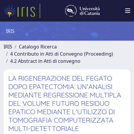
IRIS
IRIS
Catalogo Ricerca
4 Contributo in Atti di Convegno (Proceeding)
4.2 Abstract in Atti di convegno
LA RIGENERAZIONE DEL FEGATO
DOPO EPATECTOMIA: UN’ANALISI
MEDIANTE REGRESSIONE MULTIPLA
DEL VOLUME FUTURO RESIDUO
EPATICO MEDIANTE L'UTILIZZO DI
TOMOGRAFIA COMPUTERIZZATA
MULTI-DETETTORIALE