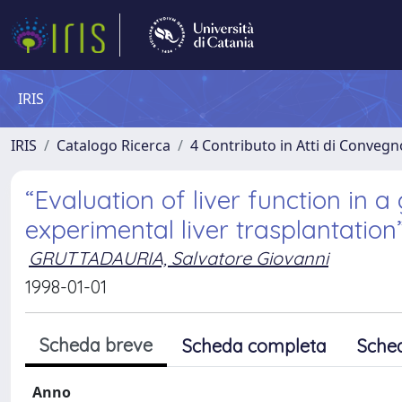
IRIS
IRIS
Catalogo Ricerca
4 Contributo in Atti di Conveg
“Evaluation of liver function in 
experimental liver trasplantation”
GRUTTADAURIA, Salvatore Giovanni
1998-01-01
Scheda breve
Scheda completa
Sche
Anno