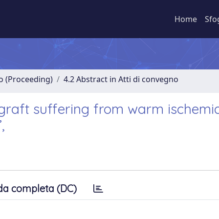
Home
Sfo
no (Proceeding)
4.2 Abstract in Atti di convegno
a graft suffering from warm ischemia
,
da completa (DC)