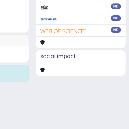
ND
ND
ND
social impact