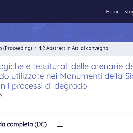
Home
Sfo
no (Proceeding)
4.2 Abstract in Atti di convegno
giche e tessiturali delle arenarie de
o utilizzate nei Monumenti della Sic
on i processi di degrado
o
da completa (DC)