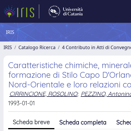
IRIS
IRIS
Catalogo Ricerca
4 Contributo in Atti di Conveg
Caratteristiche chimiche, mineralo
formazione di Stilo Capo D'Orland
Nord-Orientale e loro relazioni c
CIRRINCIONE, ROSOLINO
;
PEZZINO, Antonin
1993-01-01
Scheda breve
Scheda completa
Sche