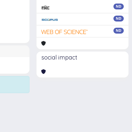
ND
ND
ND
social impact