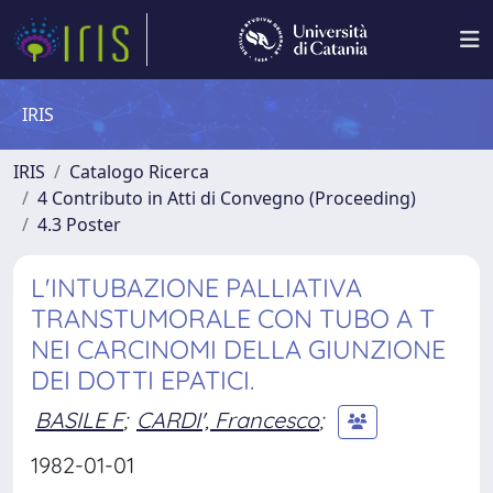
IRIS
IRIS
Catalogo Ricerca
4 Contributo in Atti di Convegno (Proceeding)
4.3 Poster
L'INTUBAZIONE PALLIATIVA
TRANSTUMORALE CON TUBO A T
NEI CARCINOMI DELLA GIUNZIONE
DEI DOTTI EPATICI.
BASILE F
;
CARDI', Francesco
;
1982-01-01