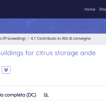
Home
Sfo
no (Proceeding)
4.1 Contributo in Atti di convegno
ildings for citrus storage ande
a completa (DC)