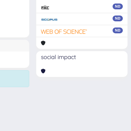
ND
ND
ND
social impact